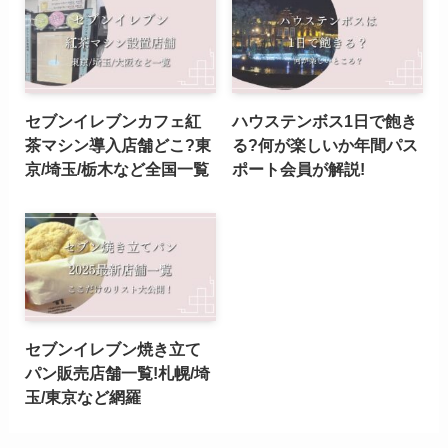
セブンイレブンカフェ紅
ハウステンボス1日で飽き
茶マシン導入店舗どこ?東
る?何が楽しいか年間パス
京/埼玉/栃木など全国一覧
ポート会員が解説!
セブンイレブン焼き立て
パン販売店舗一覧!札幌/埼
玉/東京など網羅