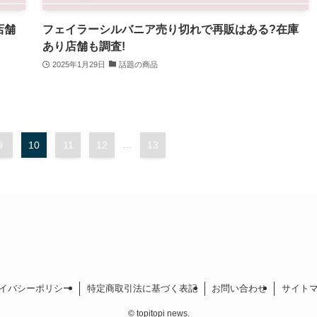
店舗
フェイラーシルバニア売り切れで再販はある?在庫
あり店舗も調査!
2025年1月29日
話題の商品
9
10
11
12
...
13
イバシーポリシー
特定商取引法に基づく表記
お問い合わせ
サイト
©
topitopi news.