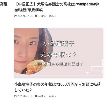
超高級
【中居正広】犬塚浩弁護士の高校は?wikipedia!学
歴/経歴/家族構成
2025年2月6日
芸能人・著名人
小島瑠璃子の夫の年収は?1000万円から無給に転落
していた?
2025年2月5日
芸能人・著名人