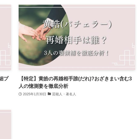
細プ
【特定】黄皓の再婚相手誰(だれ)?おざきまい含む3
人の憶測妻を徹底分析
2025年1月30日
芸能人・著名人