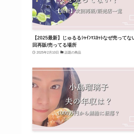
【2025最新】じゅるるｼｬｲﾝﾏｽｶｯﾄなぜ売ってな
回再販/売ってる場所
2025年2月10日
話題の商品